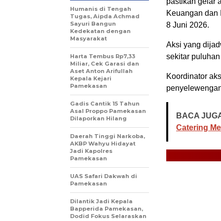
pastikan gelar
Humanis di Tengah
Keuangan dan 
Tugas, Aipda Achmad
Sayuri Bangun
8 Juni 2026.
Kedekatan dengan
Masyarakat
Aksi yang dijad
sekitar puluhan
Harta Tembus Rp7,33
Miliar, Cek Garasi dan
Aset Anton Arifullah
Koordinator ak
Kepala Kejari
Pamekasan
penyelewengan 
Gadis Cantik 15 Tahun
Asal Proppo Pamekasan
BACA JUGA
Dilaporkan Hilang
Catering Me
Daerah Tinggi Narkoba,
AKBP Wahyu Hidayat
Jadi Kapolres
Pamekasan
UAS Safari Dakwah di
Pamekasan
Dilantik Jadi Kepala
Bapperida Pamekasan,
Dodid Fokus Selaraskan