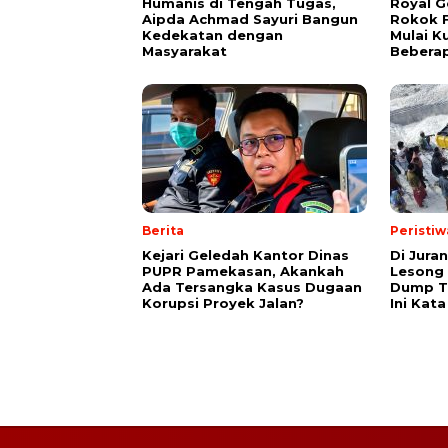
Humanis di Tengah Tugas,
Royal G
Aipda Achmad Sayuri Bangun
Rokok F
Kedekatan dengan
Mulai K
Masyarakat
Beberap
Berita
Peristiw
Kejari Geledah Kantor Dinas
Di Juran
PUPR Pamekasan, Akankah
Lesong
Ada Tersangka Kasus Dugaan
Dump Tr
Korupsi Proyek Jalan?
Ini Kata