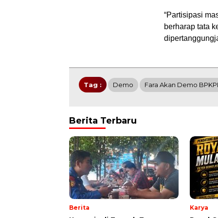
“Partisipasi m
berharap tata k
dipertanggungj
Tag :
Demo
Fara Akan Demo BPK
Berita Terbaru
Berita
Karya