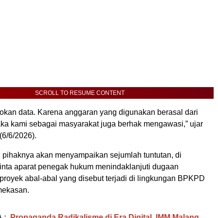
SCROLL TO RESUME CONTENT
okan data. Karena anggaran yang digunakan berasal dari
ka kami sebagai masyarakat juga berhak mengawasi,” ujar
(6/6/2026).
u, pihaknya akan menyampaikan sejumlah tuntutan, di
nta aparat penegak hukum menindaklanjuti dugaan
royek abal-abal yang disebut terjadi di lingkungan BPKPD
mekasan.
 :
Propaganda Radikalisme di Era Digital, IMM Malang