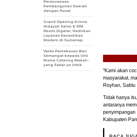
Perencanaan
Pembangunan Daerah
dengan Pusat
Grand Opening Arinna
Hidayah Salon & SPA
Resmi Digelar, Hadirkan
Layanan Kecantikan
Modern di Sumenep
Valen Pamekasan Beri
Semangat kepada Umi
Risma Catering Mekah :
yang Sabar ya Umik
“Kami akan coc
masyarakat, ma
Royhan, Sabtu 
Tidak hanya it
antaranya memi
penyimpangan p
Kabupaten Pa
BACA JUGA