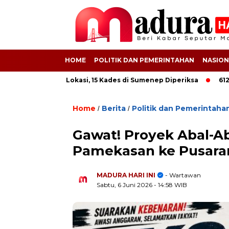
HOME
POLITIK DAN PEMERINTAHAN
NASION
ati Grebek 8 Lokasi, 15 Kades di Sumenep Diperiksa
612 Buruh
Home
Berita
Politik dan Pemerintaha
/
/
Gawat! Proyek Abal-A
Pamekasan ke Pusaran
MADURA HARI INI
- Wartawan
Sabtu, 6 Juni 2026
- 14:58 WIB