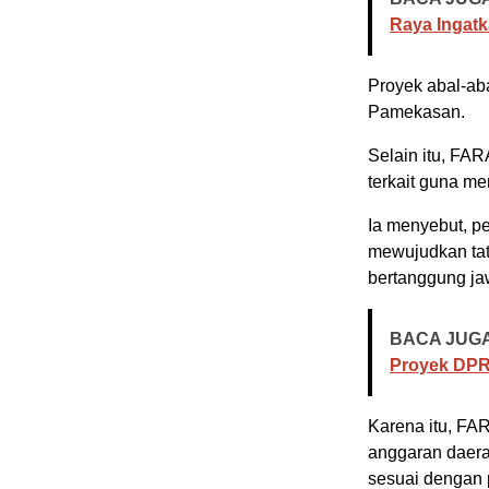
Raya Ingatk
Proyek abal-ab
Pamekasan.
Selain itu, FAR
terkait guna m
Ia menyebut, 
mewujudkan tat
bertanggung ja
BACA JUGA
Proyek DP
Karena itu, FA
anggaran daera
sesuai dengan 