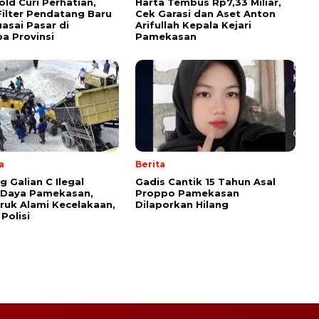
old Curi Perhatian,
Harta Tembus Rp7,33 Miliar,
ilter Pendatang Baru
Cek Garasi dan Aset Anton
uasai Pasar di
Arifullah Kepala Kejari
a Provinsi
Pamekasan
a
Berita
g Galian C Ilegal
Gadis Cantik 15 Tahun Asal
 Daya Pamekasan,
Proppo Pamekasan
uk Alami Kecelakaan,
Dilaporkan Hilang
 Polisi