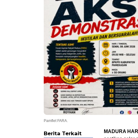
.
Pamflet FARA.
MADURA HARI
Berita Terkait