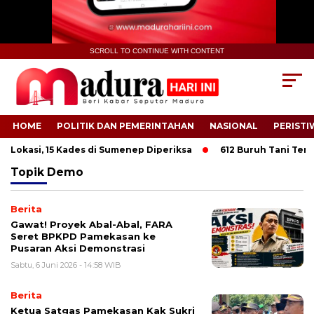
SCROLL TO CONTINUE WITH CONTENT
HOME
POLITIK DAN PEMERINTAHAN
NASIONAL
PERISTI
 Lokasi, 15 Kades di Sumenep Diperiksa
612 Buruh Tani Tembak
Topik
Demo
Berita
Gawat! Proyek Abal-Abal, FARA
Seret BPKPD Pamekasan ke
Pusaran Aksi Demonstrasi
Sabtu, 6 Juni 2026 - 14:58 WIB
Berita
Ketua Satgas Pamekasan Kak Sukri