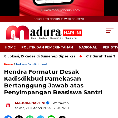
SCROLL TO CONTINUE WITH CONTENT
HOME
POLITIK DAN PEMERINTAHAN
NASIONAL
PERISTI
Lokasi, 15 Kades di Sumenep Diperiksa
612 Buruh Tani Tembak
/
Home
Hukum Dan Kriminal
Hendra Formatur Desak
Kadisdikbud Pamekasan
Bertanggung Jawab atas
.
Penyimpangan Beasiswa Santri
MADURA HARI INI
- Wartawan
Selasa, 21 Oktober 2025
- 21:49 WIB