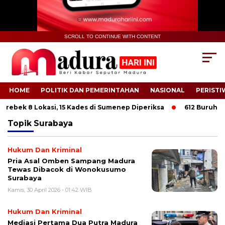
SCROLL TO CONTINUE WITH CONTENT
HOME
POLITIK DAN PEMERINTAHAN
NASIONAL
PERISTI
rebek 8 Lokasi, 15 Kades di Sumenep Diperiksa
612 Buruh Tan
Topik
Surabaya
Hukum Dan Kriminal
Pria Asal Omben Sampang Madura
Tewas Dibacok di Wonokusumo
Surabaya
Kamis, 30 April 2026 - 01:42 WIB
Hukum Dan Kriminal
Mediasi Pertama Dua Putra Madura