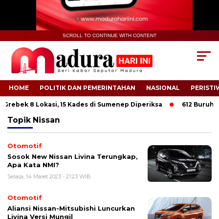
SCROLL TO CONTINUE WITH CONTENT
HOME
POLITIK DAN PEMERINTAHAN
NASIONAL
PERISTI
Grebek 8 Lokasi, 15 Kades di Sumenep Diperiksa
612 Buruh Tan
Topik
Nissan
Otomotif
Sosok New Nissan Livina Terungkap,
Apa Kata NMI?
Selasa, 14 Maret 2023 - 21:23 WIB
Otomotif
Aliansi Nissan-Mitsubishi Luncurkan
Livina Versi Mungil