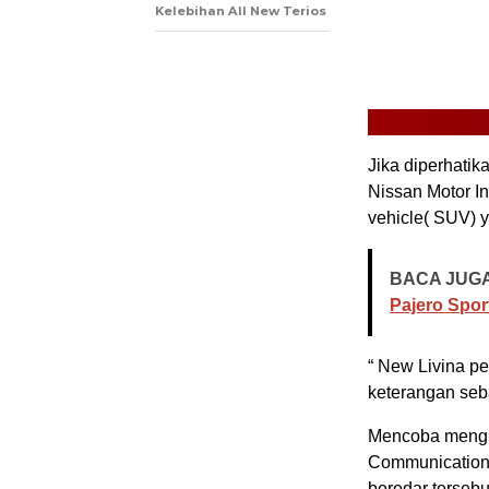
Kelebihan All New Terios
Jika diperhati
Nissan Motor In
vehicle( SUV) y
BACA JUGA
Pajero Spor
“ New Livina pe
keterangan seba
Mencoba mengko
Communicationn
beredar tersebu