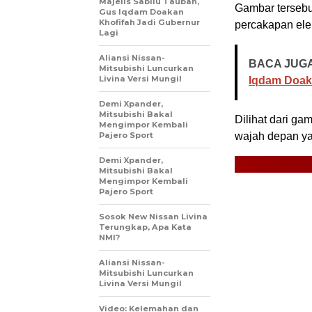
Majelis Sabilu Taubah,
Gambar tersebut
Gus Iqdam Doakan
Khofifah Jadi Gubernur
percakapan elek
Lagi
Aliansi Nissan-
BACA JUGA
Mitsubishi Luncurkan
Livina Versi Mungil
Iqdam Doaka
Demi Xpander,
Mitsubishi Bakal
Dilihat dari ga
Mengimpor Kembali
Pajero Sport
wajah depan ya
Demi Xpander,
Mitsubishi Bakal
Mengimpor Kembali
Pajero Sport
Sosok New Nissan Livina
Terungkap, Apa Kata
NMI?
Aliansi Nissan-
Mitsubishi Luncurkan
Livina Versi Mungil
Video: Kelemahan dan