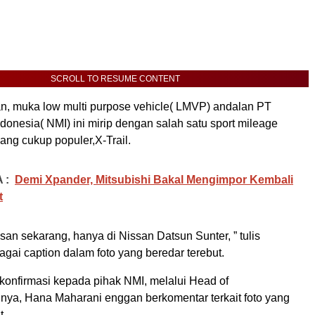
SCROLL TO RESUME CONTENT
kan, muka low multi purpose vehicle( LMVP) andalan PT
donesia( NMI) ini mirip dengan salah satu sport mileage
ang cukup populer,X-Trail.
 :
Demi Xpander, Mitsubishi Bakal Mengimpor Kembali
t
san sekarang, hanya di Nissan Datsun Sunter, ” tulis
gai caption dalam foto yang beredar terebut.
nfirmasi kepada pihak NMI, melalui Head of
ya, Hana Maharani enggan berkomentar terkait foto yang
t.