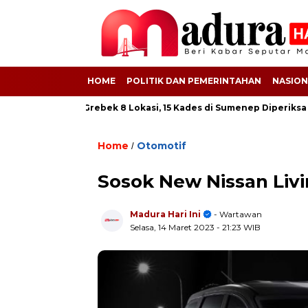
HOME
POLITIK DAN PEMERINTAHAN
NASION
 BSPS! Kejati Grebek 8 Lokasi, 15 Kades di Sumenep Diperiksa
Home
Otomotif
/
Sosok New Nissan Liv
Madura Hari Ini
- Wartawan
Selasa, 14 Maret 2023
- 21:23 WIB