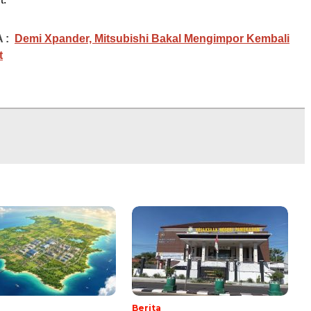
 :
Demi Xpander, Mitsubishi Bakal Mengimpor Kembali
t
Berita