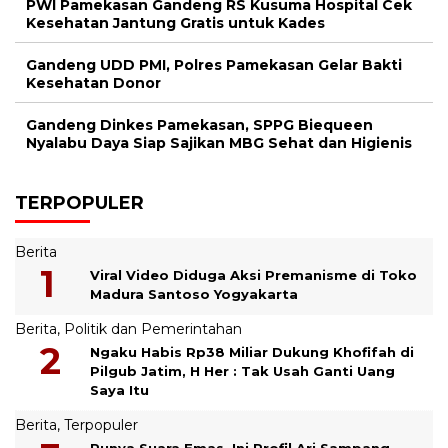
PWI Pamekasan Gandeng RS Kusuma Hospital Cek
Kesehatan Jantung Gratis untuk Kades
Gandeng UDD PMI, Polres Pamekasan Gelar Bakti
Kesehatan Donor
Gandeng Dinkes Pamekasan, SPPG Biequeen
Nyalabu Daya Siap Sajikan MBG Sehat dan Higienis
TERPOPULER
Berita
Viral Video Diduga Aksi Premanisme di Toko
Madura Santoso Yogyakarta
Berita
,
Politik dan Pemerintahan
Ngaku Habis Rp38 Miliar Dukung Khofifah di
Pilgub Jatim, H Her : Tak Usah Ganti Uang
Saya Itu
Berita
,
Terpopuler
Punya Suara Emas, Ini Profil Ari Sampang