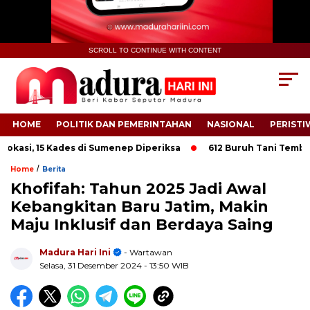
SCROLL TO CONTINUE WITH CONTENT
HOME
POLITIK DAN PEMERINTAHAN
NASIONAL
PERISTI
si, 15 Kades di Sumenep Diperiksa
612 Buruh Tani Tembakau d
/
Home
Berita
Khofifah: Tahun 2025 Jadi Awal
Kebangkitan Baru Jatim, Makin
Maju Inklusif dan Berdaya Saing
.
Madura Hari Ini
- Wartawan
Selasa, 31 Desember 2024
- 13:50 WIB