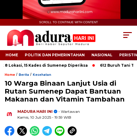
SCROLL TO CONTINUE WITH CONTENT
HOME
POLITIK DAN PEMERINTAHAN
NASIONAL
PERISTI
Lokasi, 15 Kades di Sumenep Diperiksa
612 Buruh Tani Tembak
/
/
Home
Berita
Kesehatan
10 Warga Binaan Lanjut Usia di
Rutan Sumenep Dapat Bantuan
Makanan dan Vitamin Tambahan
.
MADURA HARI INI
- Wartawan
Kamis, 10 Juli 2025
- 19:59 WIB