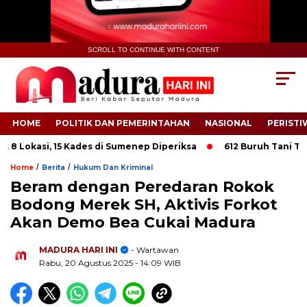
SCROLL TO CONTINUE WITH CONTENT
HOME
POLITIK DAN PEMERINTAHAN
NASIONAL
PERISTI
Lokasi, 15 Kades di Sumenep Diperiksa
612 Buruh Tani Tembak
/
/
Home
Berita
Hukum Dan Kriminal
Beram dengan Peredaran Rokok
Bodong Merek SH, Aktivis Forkot
Akan Demo Bea Cukai Madura
.
MADURA HARI INI
- Wartawan
Rabu, 20 Agustus 2025
- 14:09 WIB