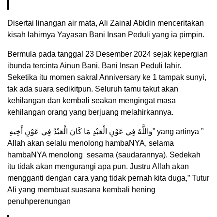
Disertai linangan air mata, Ali Zainal Abidin menceritakan
kisah lahirnya Yayasan Bani Insan Peduli yang ia pimpin.
Bermula pada tanggal 23 Desember 2024 sejak kepergian
ibunda tercinta Ainun Bani, Bani Insan Peduli lahir.
Seketika itu momen sakral Anniversary ke 1 tampak sunyi,
tak ada suara sedikitpun. Seluruh tamu takut akan
kehilangan dan kembali seakan mengingat masa
kehilangan orang yang berjuang melahirkannya.
وَاللَّهُ فِي عَوْنِ الْعَبْدِ مَا كَانَ الْعَبْدُ فِي عَوْنِ أَخِيهِ” yang artinya ”
Allah akan selalu menolong hambaNYA, selama
hambaNYA menolong sesama (saudarannya). Sedekah
itu tidak akan mengurangi apa pun. Justru Allah akan
mengganti dengan cara yang tidak pernah kita duga,” Tutur
Ali yang membuat suasana kembali hening
penuhperenungan