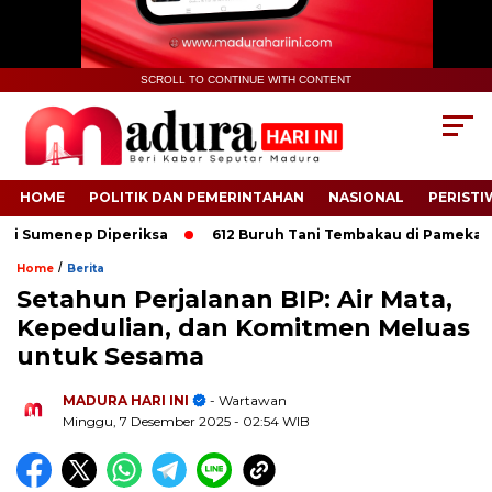
SCROLL TO CONTINUE WITH CONTENT
HOME
POLITIK DAN PEMERINTAHAN
NASIONAL
PERISTI
Sumenep Diperiksa
612 Buruh Tani Tembakau di Pamekasan Dap
/
Home
Berita
Setahun Perjalanan BIP: Air Mata,
Kepedulian, dan Komitmen Meluas
untuk Sesama
.
MADURA HARI INI
- Wartawan
Minggu, 7 Desember 2025
- 02:54 WIB