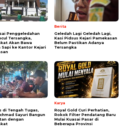
Berita
Usai Penggeledahan
Geledah Lagi Geledah Lagi,
cul Tersangka,
Kasi Pidsus Kejari Pamekasan
akat Akan Bawa
Belum Pastikan Adanya
 Sapi ke Kantor Kejari
Tersangka
san
Karya
 di Tengah Tugas,
Royal Gold Curi Perhatian,
Achmad Sayuri Bangun
Rokok Filter Pendatang Baru
tan dengan
Mulai Kuasai Pasar di
akat
Beberapa Provinsi