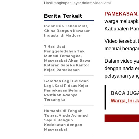
Hasil tangkapan layar dalam video viral.
PAMEKASAN, M
Berita Terkait
warga meluapka
Indonesia Teken MoU,
Kabupaten Pame
China Bangun Kawasan
Industri di Madura
Video tersebut 
7 Hari Usai
menuai beragam
Penggeledahan Tak
Muncul Tersangka,
Masyarakat Akan Bawa
Dalam video ya
Kotoran Sapi ke Kantor
dengan nada em
Kejari Pamekasan
pelayanan yan
Geledah Lagi Geledah
Lagi, Kasi Pidsus Kejari
Pamekasan Belum
BACA JUGA
Pastikan Adanya
Tersangka
Warga, Ini
Humanis di Tengah
Tugas, Aipda Achmad
Sayuri Bangun
Kedekatan dengan
Masyarakat