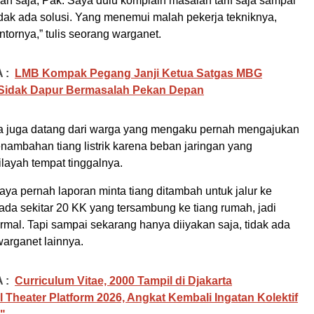
n saja, Pak. Saya dulu komplain masalah tarif saja sampai
tidak ada solusi. Yang menemui malah pekerja tekniknya,
tornya,” tulis seorang warganet.
 :
LMB Kompak Pegang Janji Ketua Satgas MBG
 Sidak Dapur Bermasalah Pekan Depan
a juga datang dari warga yang mengaku pernah mengajukan
ambahan tiang listrik karena beban jaringan yang
ilayah tempat tinggalnya.
saya pernah laporan minta tiang ditambah untuk jalur ke
ada sekitar 20 KK yang tersambung ke tiang rumah, jadi
ormal. Tapi sampai sekarang hanya diiyakan saja, tidak ada
 warganet lainnya.
 :
Curriculum Vitae, 2000 Tampil di Djakarta
al Theater Platform 2026, Angkat Kembali Ingatan Kolektif