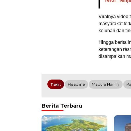
Teror "Ninj
Viralnya video
masyarakat ter
keluhan dan tin
Hingga berita 
keterangan resm
disampaikan ma
Tag :
Headline
Madura Hari Ini
P
Berita Terbaru