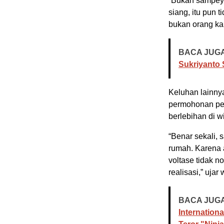
“Bukan sampeya
siang, itu pun 
bukan orang kan
BACA JUGA
Sukriyanto
Keluhan lainny
permohonan pen
berlebihan di w
“Benar sekali, 
rumah. Karena 
voltase tidak n
realisasi,” ujar
BACA JUGA
Internation