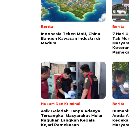
Berita
Berita
Indonesia Teken MoU, China
7 Hari 
Bangun Kawasan Industri di
Tak Mun
Madura
Masyar
Kotoran
Pameka
Hukum Dan Kriminal
Berita
Asik Geledah Tanpa Adanya
Humanis
Tersangka, Masyarakat Mulai
Aipda 
Ragukan Langkah Kepala
Kedeka
Kejari Pamekasan
Masyar