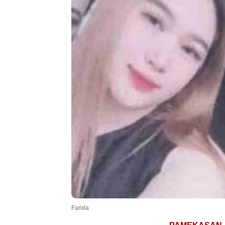
.
Farida