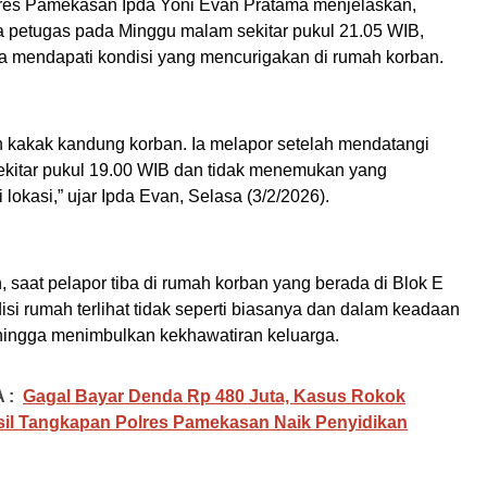
res Pamekasan Ipda Yoni Evan Pratama menjelaskan,
ma petugas pada Minggu malam sekitar pukul 21.05 WIB,
ga mendapati kondisi yang mencurigakan di rumah korban.
h kakak kandung korban. Ia melapor setelah mendatangi
ekitar pukul 19.00 WIB dan tidak menemukan yang
 lokasi,” ujar Ipda Evan, Selasa (3/2/2026).
 saat pelapor tiba di rumah korban yang berada di Blok E
si rumah terlihat tidak seperti biasanya dan dalam keadaan
hingga menimbulkan kekhawatiran keluarga.
 :
Gagal Bayar Denda Rp 480 Juta, Kasus Rokok
il Tangkapan Polres Pamekasan Naik Penyidikan