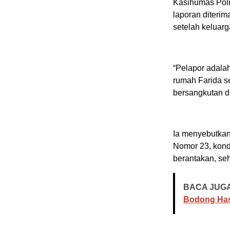
Kasihumas Pol
laporan diteri
setelah keluar
“Pelapor adala
rumah Farida s
bersangkutan di
Ia menyebutkan,
Nomor 23, kondi
berantakan, se
BACA JUGA
Bodong Has