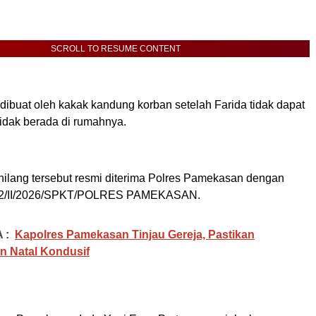
SCROLL TO RESUME CONTENT
dibuat oleh kakak kandung korban setelah Farida tidak dapat
tidak berada di rumahnya.
hilang tersebut resmi diterima Polres Pamekasan dengan
2/II/2026/SPKT/POLRES PAMEKASAN.
 :
Kapolres Pamekasan Tinjau Gereja, Pastikan
 Natal Kondusif