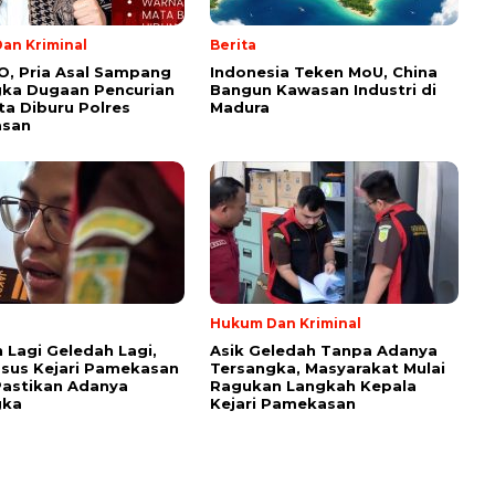
an Kriminal
Berita
O, Pria Asal Sampang
Indonesia Teken MoU, China
gka Dugaan Pencurian
Bangun Kawasan Industri di
ta Diburu Polres
Madura
san
Hukum Dan Kriminal
 Lagi Geledah Lagi,
Asik Geledah Tanpa Adanya
dsus Kejari Pamekasan
Tersangka, Masyarakat Mulai
astikan Adanya
Ragukan Langkah Kepala
gka
Kejari Pamekasan