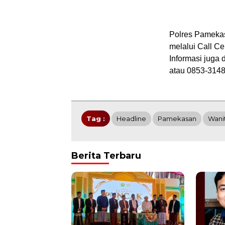
Polres Pameka
melalui Call Ce
Informasi juga
atau 0853-3148
Tag :
Headline
Pamekasan
Wani
Berita Terbaru