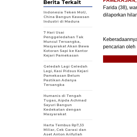
PAMEKASAN, M
Berita Terkait
Farida (38), w
Indonesia Teken MoU,
dilaporkan hila
China Bangun Kawasan
Industri di Madura
7 Hari Usai
Penggeledahan Tak
Keberadaannya 
Muncul Tersangka,
Masyarakat Akan Bawa
pencarian oleh 
Kotoran Sapi ke Kantor
Kejari Pamekasan
Geledah Lagi Geledah
Lagi, Kasi Pidsus Kejari
Pamekasan Belum
Pastikan Adanya
Tersangka
Humanis di Tengah
Tugas, Aipda Achmad
Sayuri Bangun
Kedekatan dengan
Masyarakat
Harta Tembus Rp7,33
Miliar, Cek Garasi dan
Aset Anton Arifullah