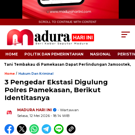
SCROLL TO CONTINUE WITH CONTENT
HOME
POLITIK DAN PEMERINTAHAN
NASIONAL
PERISTI
ni Tembakau di Pamekasan Dapat Perlindungan Jamsostek, Nelayan
/
Home
Hukum Dan Kriminal
3 Pengedar Ekstasi Digulung
Polres Pamekasan, Berikut
Identitasnya
.
MADURA HARI INI
- Wartawan
Selasa, 12 Mei 2026
- 18:14 WIB