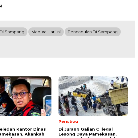
i
 Di Sampang
Madura Hari Ini
Pencabulan Di Sampang
Peristiwa
Geledah Kantor Dinas
Di Jurang Galian C Ilegal
amekasan, Akankah
Lesong Daya Pamekasan,