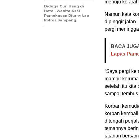
menuju ke arah 
Diduga Curi Uang di
Hotel, Wanita Asal
Namun kata kor
Pamekasan Ditangkap
Polres Sampang
dipinggir jalan
pergi meningga
BACA JUGA
Lapas Pame
“Saya pergi ke 
mampir kerumah
setelah itu kit
sampai tembus k
Korban kemudi
korban kembali 
ditengah perja
temannya berini
jajanan bersam