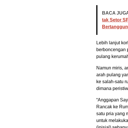
BACA JUGA
tak Setor S
Bertanggun
Lebih lanjut ko
berboncengan p
pulang keruma
Namun miris, a
arah pulang ya
ke salah-satu r
dimana peristiw
“Anggapan Saya
Rancak ke Ruma
satu pria yan
untuk melakuk
(inisial) sebany