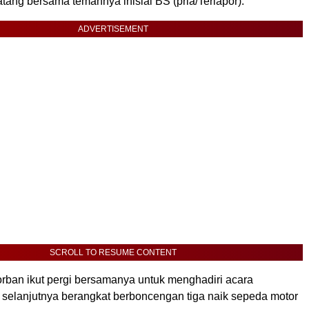
ang bersama temannya inisial BS (pria/Terlapor).
ADVERTISEMENT
SCROLL TO RESUME CONTENT
rban ikut pergi bersamanya untuk menghadiri acara
 selanjutnya berangkat berboncengan tiga naik sepeda motor