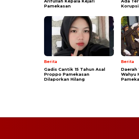
Arifullah Kepala Kejari
Ada Te
Pamekasan
Korupsi
Berita
Berita
Gadis Cantik 15 Tahun Asal
Daerah 
Proppo Pamekasan
Wahyu H
Dilaporkan Hilang
Pameka