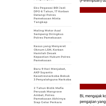
(Perempuan) dat
Eks Pegawai BRI Jadi
DPO 6 Tahun, 17 Korban
Datangi Polres
Pamekasan Minta
Tangkap
Maling Motor Asal
Sampang Diringkus
Polres Pamekasan
Kasus yang Menyeret
Oknum LSM, Korban
Hamilah Desak
Kepastian Hukum Polres
Pamekasan
Baru 9 Hari Menjabat,
AKP Suyanto
Kasatresnarkoba Bekuk
3 Penyalahguna Narkoba
2 Tahun Bidik Mafia
Perusak Mangrove
Ambat, Polres
BL mengajak ko
Pamekasan Akhirnya
pengajian yang
Siap Gelar Perkara