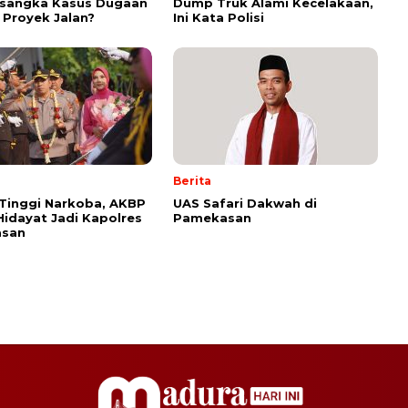
rsangka Kasus Dugaan
Dump Truk Alami Kecelakaan,
 Proyek Jalan?
Ini Kata Polisi
Berita
Tinggi Narkoba, AKBP
UAS Safari Dakwah di
idayat Jadi Kapolres
Pamekasan
san