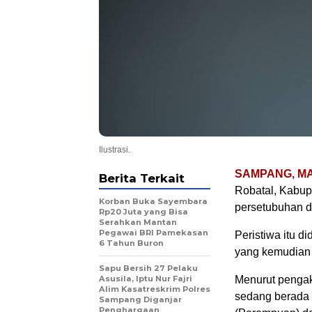
Ilustrasi.
SAMPANG, MA
Berita Terkait
Robatal, Kabup
Korban Buka Sayembara
persetubuhan d
Rp20 Juta yang Bisa
Serahkan Mantan
.
Pegawai BRI Pamekasan
Peristiwa itu d
6 Tahun Buron
yang kemudian 
Sapu Bersih 27 Pelaku
Asusila, Iptu Nur Fajri
Menurut pengaku
Alim Kasatreskrim Polres
sedang berada 
Sampang Diganjar
Penghargaan