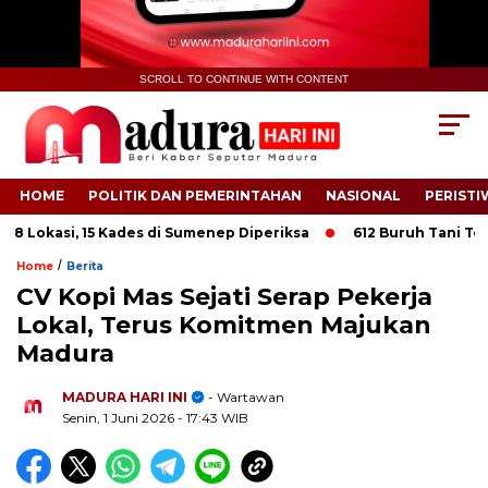
SCROLL TO CONTINUE WITH CONTENT
HOME
POLITIK DAN PEMERINTAHAN
NASIONAL
PERISTI
Lokasi, 15 Kades di Sumenep Diperiksa
612 Buruh Tani Tembak
/
Home
Berita
CV Kopi Mas Sejati Serap Pekerja
Lokal, Terus Komitmen Majukan
Madura
.
MADURA HARI INI
- Wartawan
Senin, 1 Juni 2026
- 17:43 WIB