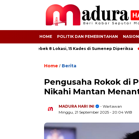
HOME
POLITIK DAN PEMERINTAHAN
NASION
PS! Kejati Grebek 8 Lokasi, 15 Kades di Sumenep Diperiksa
612
Home
Berita
/
Pengusaha Rokok di P
Nikahi Mantan Menant
MADURA HARI INI
- Wartawan
Minggu, 21 September 2025
- 20:04 WIB