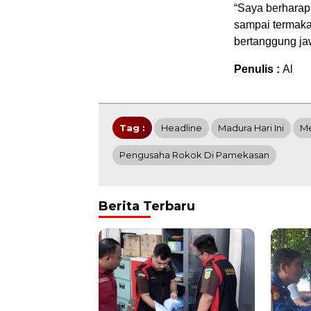
“Saya berharap 
sampai termaka
bertanggung ja
Penulis :
Al
Tag :
Headline
Madura Hari Ini
Me
Pengusaha Rokok Di Pamekasan
Berita Terbaru