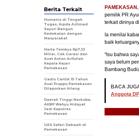
PAMEKASAN, 
Berita Terkait
pemilik PR Ayu
Humanis di Tengah
terkait dirinya
Tugas, Aipda Achmad
Sayuri Bangun
Kedekatan dengan
Ia menilai kaba
Masyarakat
baik keluargan
Harta Tembus Rp7,33
Miliar, Cek Garasi dan
“Isu bahwa saya
Aset Anton Arifullah
saya belum per
Kepala Kejari
Pamekasan
Bambang Budian
Gadis Cantik 15 Tahun
Asal Proppo Pamekasan
BACA JUGA
Dilaporkan Hilang
Anggota DP
Daerah Tinggi Narkoba,
AKBP Wahyu Hidayat
Jadi Kapolres
Pamekasan
UAS Safari Dakwah di
Pamekasan