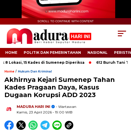
SCROLL TO CONTINUE WITH CONTENT
HOME
POLITIK DAN PEMERINTAHAN
NASIONAL
PERISTI
 Lokasi, 15 Kades di Sumenep Diperiksa
612 Buruh Tani Tembak
/
Home
Hukum Dan Kriminal
Akhirnya Kejari Sumenep Tahan
Kades Pragaan Daya, Kasus
Dugaan Korupsi ADD 2023
.
MADURA HARI INI
- Wartawan
Kamis, 23 April 2026
- 19:00 WIB