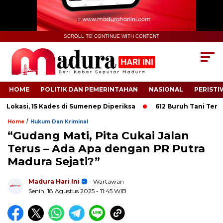
SCROLL TO CONTINUE WITH CONTENT
HOME
POLITIK DAN PEMERINTAHAN
NASIONAL
PERISTI
kasi, 15 Kades di Sumenep Diperiksa
612 Buruh Tani Tembakau
/
Home
Hukum Dan Kriminal
“Gudang Mati, Pita Cukai Jalan
Terus – Ada Apa dengan PR Putra
Madura Sejati?”
.
Madura Hari Ini
- Wartawan
Senin, 18 Agustus 2025
- 11:45 WIB