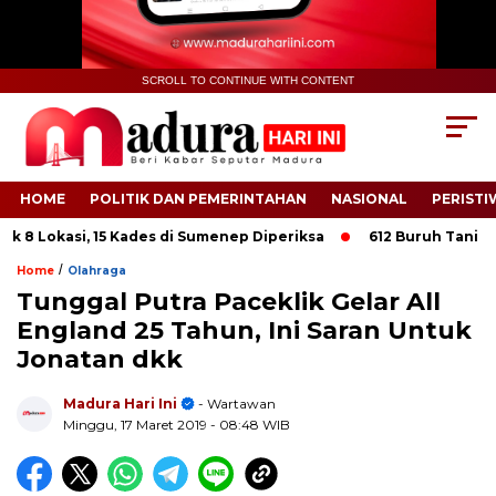
SCROLL TO CONTINUE WITH CONTENT
HOME
POLITIK DAN PEMERINTAHAN
NASIONAL
PERISTI
8 Lokasi, 15 Kades di Sumenep Diperiksa
612 Buruh Tani Temb
/
Home
Olahraga
Tunggal Putra Paceklik Gelar All
England 25 Tahun, Ini Saran Untuk
Jonatan dkk
.
Madura Hari Ini
- Wartawan
Minggu, 17 Maret 2019
- 08:48 WIB