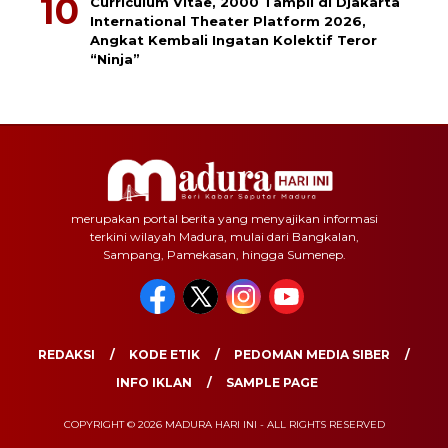
Curriculum Vitae, 2000 Tampil di Djakarta
International Theater Platform 2026,
Angkat Kembali Ingatan Kolektif Teror
“Ninja”
merupakan portal berita yang menyajikan informasi
terkini wilayah Madura, mulai dari Bangkalan,
Sampang, Pamekasan, hingga Sumenep.
REDAKSI
KODE ETIK
PEDOMAN MEDIA SIBER
INFO IKLAN
SAMPLE PAGE
COPYRIGHT © 2026 MADURA HARI INI - ALL RIGHTS RESERVED