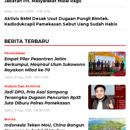
Jabatan Plt, Masyarakat Mulai Ragu
Rabu, 24 Juni 2026 - 13:18 WIB
Aktivis BMM Desak Usut Dugaan Pungli Bimtek,
Kadisdukcapil Pamekasan Sebut Uang Sudah Habis
BERITA TERBARU
Pendidikan
Empat Pilar Pesantren Jatim
Berkumpul, Maqnaul Ulum Sukowono
Rayakan Milad ke-70
Sabtu, 8 Agu 2026 - 18:21 WIB
Hukum Dan Kriminal
Jadi DPO, Pria Asal Sampang
Tersangka Dugaan Pencurian Rp55
Juta Diburu Polres Pamekasan
Sabtu, 8 Agu 2026 - 08:58 WIB
Berita
Indonesia Teken MoU, China Bangun