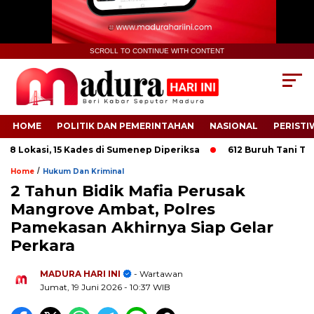
SCROLL TO CONTINUE WITH CONTENT
HOME
POLITIK DAN PEMERINTAHAN
NASIONAL
PERISTI
Lokasi, 15 Kades di Sumenep Diperiksa
612 Buruh Tani Tembak
/
Home
Hukum Dan Kriminal
2 Tahun Bidik Mafia Perusak
Mangrove Ambat, Polres
Pamekasan Akhirnya Siap Gelar
.
Perkara
MADURA HARI INI
- Wartawan
Jumat, 19 Juni 2026
- 10:37 WIB