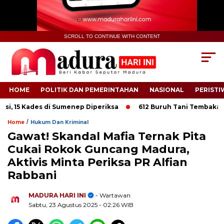
SCROLL TO CONTINUE WITH CONTENT
HOME
POLITIK DAN PEMERINTAHAN
NASIONAL
PERISTI
si, 15 Kades di Sumenep Diperiksa
612 Buruh Tani Tembakau d
/
Home
Hukum Dan Kriminal
Gawat! Skandal Mafia Ternak Pita
Cukai Rokok Guncang Madura,
Aktivis Minta Periksa PR Alfian
.
Rabbani
MADURA HARI INI
- Wartawan
Sabtu, 23 Agustus 2025
- 02:26 WIB