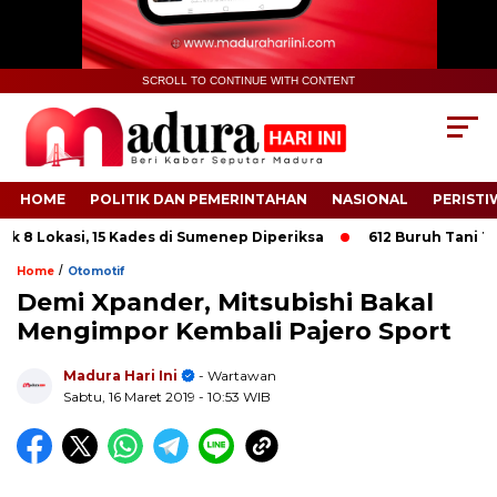
SCROLL TO CONTINUE WITH CONTENT
HOME
POLITIK DAN PEMERINTAHAN
NASIONAL
PERISTI
 Lokasi, 15 Kades di Sumenep Diperiksa
612 Buruh Tani Temba
/
Home
Otomotif
Demi Xpander, Mitsubishi Bakal
Mengimpor Kembali Pajero Sport
.
Madura Hari Ini
- Wartawan
Sabtu, 16 Maret 2019
- 10:53 WIB