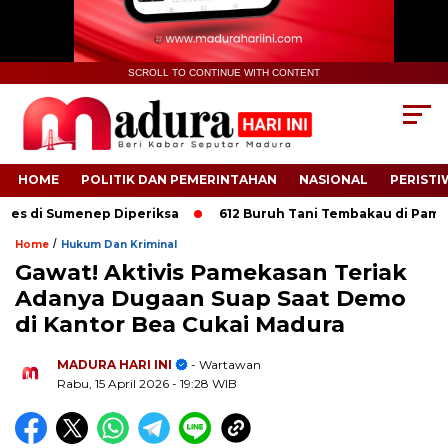
SCROLL TO CONTINUE WITH CONTENT
HOME
POLITIK DAN PEMERINTAHAN
NASIONAL
PERISTI
 di Sumenep Diperiksa
612 Buruh Tani Tembakau di Pamekasan 
/
Home
Hukum Dan Kriminal
Gawat! Aktivis Pamekasan Teriak
Adanya Dugaan Suap Saat Demo
di Kantor Bea Cukai Madura
.
MADURA HARI INI
- Wartawan
Rabu, 15 April 2026
- 19:28 WIB