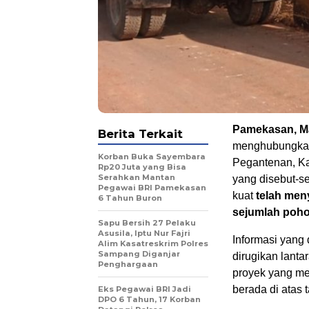
Pamekasan, M
Berita Terkait
menghubungkan
Korban Buka Sayembara
Pegantenan, Ka
Rp20 Juta yang Bisa
Serahkan Mantan
yang disebut-
Pegawai BRI Pamekasan
kuat
telah meny
6 Tahun Buron
sejumlah poho
Sapu Bersih 27 Pelaku
Asusila, Iptu Nur Fajri
Informasi yang
Alim Kasatreskrim Polres
Sampang Diganjar
dirugikan lanta
Penghargaan
proyek yang me
berada di atas 
Eks Pegawai BRI Jadi
DPO 6 Tahun, 17 Korban