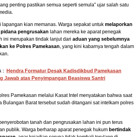
ang penting pastikan semua seperti semula” ujar salah satu
media.
di lapangan kian memanas. Warga sepakat untuk
melaporkan
 pidana pengrusakan
lahan mereka ke aparat penegak
 ini merupakan tindak lanjut dari
aduan yang sebelumnya
ikan ke Polres Pamekasan
, yang kini kabarnya tengah dalam
kan.
 :
Hendra Formatur Desak Kadisdikbud Pamekasan
g Jawab atas Penyimpangan Beasiswa Santri
apolres Pamekasan melalui Kasat Intel menyatakan bahwa saat
 Bulangan Barat tersebut sudah ditangani sat intelkam polres
enyerobotan tanah dan pengrusakan lahan ini pun terus
ian publik. Warga berharap aparat penegak hukum
bertindak
nsparan
, agar kejadian serupa tidak kembali terulang di