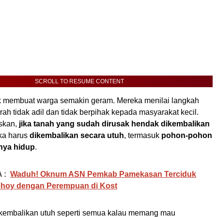
SCROLL TO RESUME CONTENT
ak membuat warga semakin geram. Mereka menilai langkah
ah tidak adil dan tidak berpihak kepada masyarakat kecil.
skan,
jika tanah yang sudah dirusak hendak dikembalikan
ka harus
dikembalikan secara utuh
, termasuk
pohon-pohon
nya hidup
.
 :
Waduh! Oknum ASN Pemkab Pamekasan Terciduk
ehoy dengan Perempuan di Kost
 kembalikan utuh seperti semua kalau memang mau