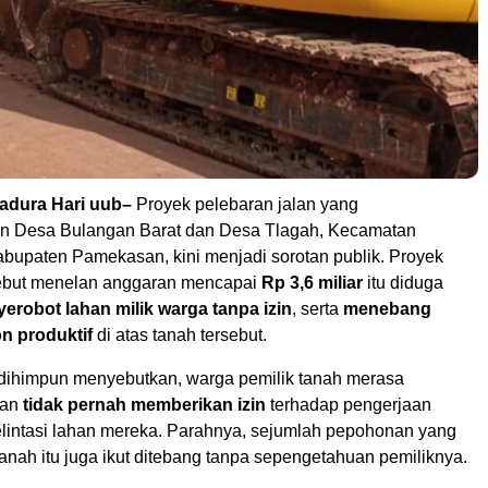
adura Hari uub–
Proyek pelebaran jalan yang
 Desa Bulangan Barat dan Desa Tlagah, Kecamatan
bupaten Pamekasan, kini menjadi sorotan publik. Proyek
sebut menelan anggaran mencapai
Rp 3,6 miliar
itu diduga
erobot lahan milik warga tanpa izin
, serta
menebang
n produktif
di atas tanah tersebut.
 dihimpun menyebutkan, warga pemilik tanah merasa
ran
tidak pernah memberikan izin
terhadap pengerjaan
lintasi lahan mereka. Parahnya, sejumlah pepohonan yang
tanah itu juga ikut ditebang tanpa sepengetahuan pemiliknya.