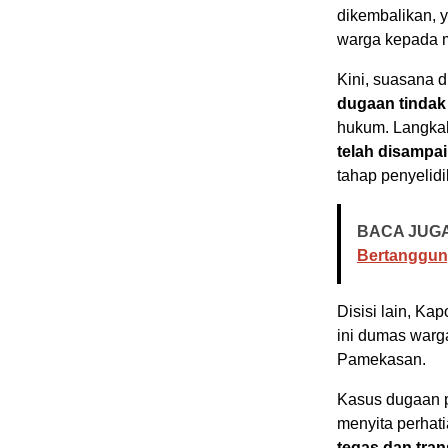
dikembalikan, y
warga kepada 
Kini, suasana 
dugaan tindak
hukum. Langkah
telah disampa
tahap penyelidi
BACA JUGA
Bertanggun
Disisi lain, K
ini dumas warga
Pamekasan.
Kasus dugaan p
menyita perhat
tegas dan tra