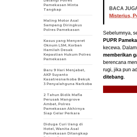
Datangi Polres
Pamekasan Minta
BACA JUGA
Tangkap
Misterius, 
Maling Motor Asal
Sampang Diringkus
Polres Pamekasan
Sebelumnya, s
PUPR Pameka
Kasus yang Menyeret
Oknum LSM, Korban
kecewa. Dalam 
Hamilah Desak
Kepastian Hukum Polres
memberikan gan
Pamekasan
berencana meng
rugi, jika pun 
Baru 9 Hari Menjabat,
AKP Suyanto
ditebang
.
Kasatresnarkoba Bekuk
3 Penyalahguna Narkoba
2 Tahun Bidik Mafia
Perusak Mangrove
Ambat, Polres
Pamekasan Akhirnya
Siap Gelar Perkara
Diduga Curi Uang di
Hotel, Wanita Asal
Pamekasan Ditangkap