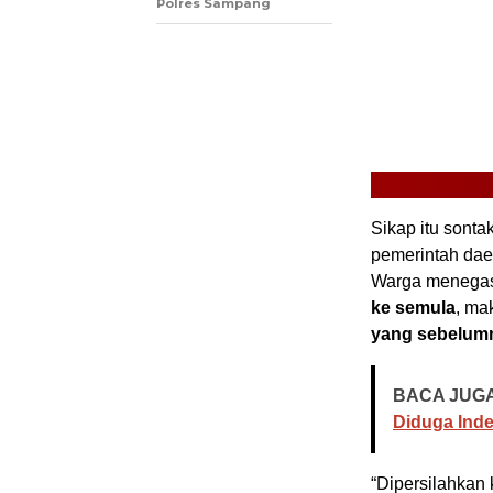
Polres Sampang
Sikap itu sont
pemerintah daer
Warga menega
ke semula
, ma
yang sebelum
BACA JUGA
Diduga Ind
“Dipersilahkan