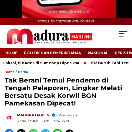
SCROLL TO CONTINUE WITH CONTENT
HOME
POLITIK DAN PEMERINTAHAN
NASIONAL
PERISTI
asi, 15 Kades di Sumenep Diperiksa
612 Buruh Tani Tembakau 
/
Home
Berita
Tak Berani Temui Pendemo di
Tengah Pelaporan, Lingkar Melati
Bersatu Desak Korwil BGN
.
Pamekasan Dipecat!
MADURA HARI INI
- Wartawan
Rabu, 17 Juni 2026
- 14:57 WIB