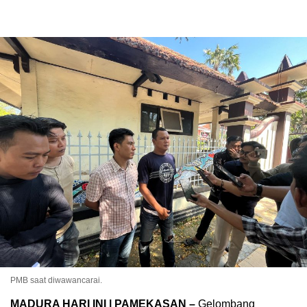
PMB saat diwawancarai.
MADURA HARI INI | PAMEKASAN –
Gelombang