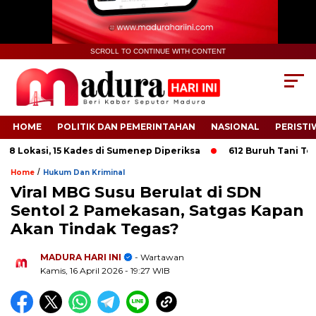
SCROLL TO CONTINUE WITH CONTENT
HOME
POLITIK DAN PEMERINTAHAN
NASIONAL
PERISTI
Lokasi, 15 Kades di Sumenep Diperiksa
612 Buruh Tani Tembak
/
Home
Hukum Dan Kriminal
Viral MBG Susu Berulat di SDN
Sentol 2 Pamekasan, Satgas Kapan
Akan Tindak Tegas?
.
MADURA HARI INI
- Wartawan
Kamis, 16 April 2026
- 19:27 WIB